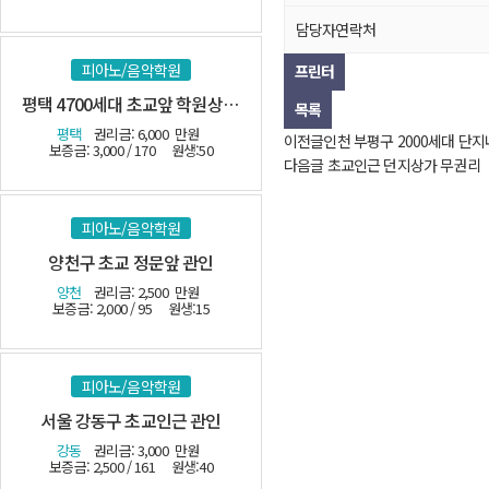
담당자연락처
피아노/음악학원
프린터
평택 4700세대 초교앞 학원상가 관인
목록
평택
권리금: 6,000
만원
이전글
인천 부평구 2000세대 단
보증금: 3,000 / 170
원생:50
다음글
초교인근 던지상가 무권리
피아노/음악학원
양천구 초교 정문앞 관인
양천
권리금: 2,500
만원
보증금: 2,000 / 95
원생:15
피아노/음악학원
서울 강동구 초교인근 관인
강동
권리금: 3,000
만원
보증금: 2,500 / 161
원생:40