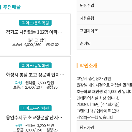
원장수업
추천매물
차량운행
피아노/음악학원
프랜차이즈
경기도 차량없는 102명 아파트 밀집지역
권리금: 협의
순이익
보증금: 4,000 / 360
원생:102
학원소개
피아노/음악학원
화성시 봉담 초교 정문앞 단지내 관인음악
고양시 중심상가 관인
화성
권리금: 2,500
만원
원장님 개인사정으로 저렴한 권리로
보증금: 2,400 / 137
원생:35
초등학교 재원생 약 2,000명 입니다
인테리어시설 최상 입니다.
기초원비 16만 (주4회기준)
피아노/음악학원
그랜드1대 / 업라이트 12대
용인수지구 초교정문앞 단지내 관인
지입차량운행 있습니다.
용인
권리금: 3,200
만원
담당자명
보증금: 3,000 / 150
원생:25