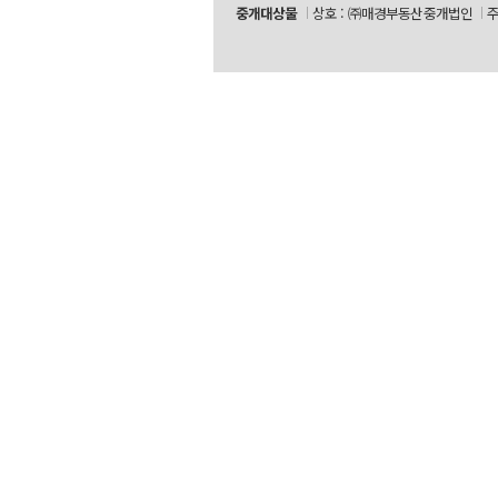
중개대상물
상호 : ㈜매경부동산중개법인
주