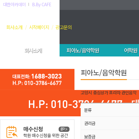
대한아카데미
B.By CAFE
회사소개
시작페이지
광고문의
회사소개
피아노/음악학원
어학원
피아노/음악학원
고양시 중심상가 프라자 관인음악
분류
권리금
보증금