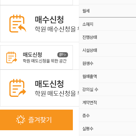
월세
소재지
진행상태
시설상태
원생수
월매출액
강의실 수
계약면적
층수
실평수