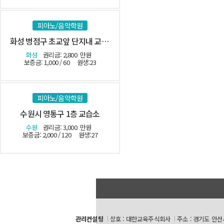
피아노/음악학원
화성 병점구 초교앞 단지내 교습소-(시설최상)
화성
권리금: 2,800
만원
보증금: 1,000 / 60
원생:23
피아노/음악학원
수원시 영통구 1층 교습소
수원
권리금: 3,000
만원
보증금: 2,000 / 120
원생:27
관리컨설팅
상호 : 대한교육주식회사
주소 : 경기도 안산