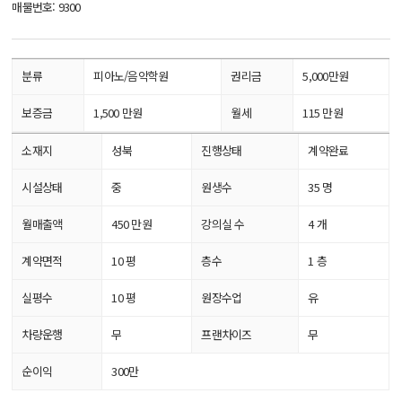
매물번호: 9300
분류
피아노/음악학원
권리금
5,000만원
보증금
1,500 만원
월세
115 만원
소재지
성북
진행상태
계약완료
시설상태
중
원생수
35 명
월매출액
450 만원
강의실 수
4 개
계약면적
10 평
층수
1 층
실평수
10 평
원장수업
유
차량운행
무
프랜차이즈
무
순이익
300만