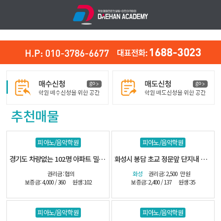
추천매물
피아노/음악학원
피아노/음악학원
경기도 차량없는 102명 아파트 밀집지역
화성시 봉담 초교 정문앞 단지내 관인음악
권리금: 협의
화성
권리금: 2,500
만원
보증금: 4,000 / 360
원생:102
보증금: 2,400 / 137
원생:35
피아노/음악학원
피아노/음악학원