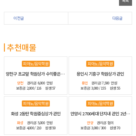
목록
이전글
다음글
추천매물
피아노/음악학원
피아노/음악학원
양천구 초교앞 학원상가 수익좋은 관인
용인시 기흥구 학원상가 관인
양천
권리금: 6,000
만원
용인
권리금: 7,500
만원
보증금: 2,000 / 116
원생:57
보증금: 3,000 / 155
원생:55
피아노/음악학원
피아노/음악학원
화성 2동탄 학원중심상가 관인
안양시 2700세대 단지내 관인 2년전 신설 인테리어 좋습니다
화성
권리금: 5,000
만원
안양
권리금: 협의
보증금: 4,000 / 210
원생:50
보증금: 3,000 / 300
원생:70