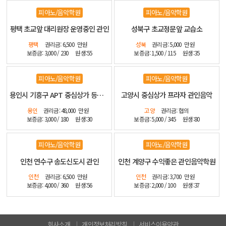
피아노/음악학원
피아노/음악학원
평택 초교앞 대리원장 운영중인 관인
성북구 초교정문앞 교습소
평택
권리금: 6,500
만원
성북
권리금: 5,000
만원
보증금: 3,000 / 230
원생:55
보증금: 1,500 / 115
원생:35
피아노/음악학원
피아노/음악학원
용인시 기흥구 APT 중심상가 등기매매 인테리어 최상
고양시 중심상가 프라자 관인음악
용인
권리금: 48,000
만원
고양
권리금: 협의
보증금: 3,000 / 180
원생:30
보증금: 5,000 / 345
원생:80
피아노/음악학원
피아노/음악학원
인천 연수구 송도신도시 관인
인천 계양구 수익좋은 관인음악학원
인천
권리금: 6,500
만원
인천
권리금: 3,700
만원
보증금: 4,000 / 360
원생:56
보증금: 2,000 / 100
원생:37
회사소개
개인정보처리방침
서비스이용약관