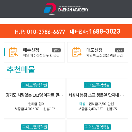
추천매물
피아노/음악학원
피아노/음악학원
경기도 차량없는 102명 아파트 밀집지역
화성시 봉담 초교 정문앞 단지내 관인음악
권리금: 협의
화성
권리금: 2,500
만원
보증금: 4,000 / 360
원생:102
보증금: 2,400 / 137
원생:35
피아노/음악학원
피아노/음악학원