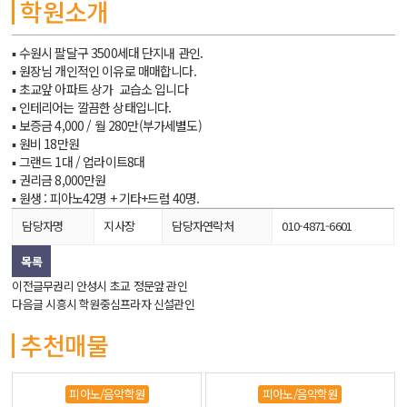
학원소개
▪ 수원시 팔달구 3500세대 단지내 관인.
▪ 원장님 개인적인 이유로 매매합니다.
▪ 초교앞 아파트 상가 교습소 입니다
▪ 인테리어는 깔끔한 상태입니다.
▪ 보증금 4,000 / 월 280만(부가세별도)
▪ 원비 18만원
▪ 그랜드 1대 / 업라이트8대
▪ 권리금 8,000만원
▪ 원생 : 피아노42명 + 기타+드럼 40명.
담당자명
지사장
담당자연락처
010-4871-6601
목록
이전글
무권리 안성시 초교 정문앞 관인
다음글
시흥시 학원중심프라자 신설관인
추천매물
피아노/음악학원
피아노/음악학원