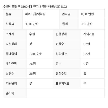
수원시 팔달구 3500세대 단지내 관인
매물번호: 9102
분류
피아노/음악학원
권리금
8,000만원
보증금
4,000 만원
월세
250 만원
소재지
수원
진행상태
계약가능
시설상태
상
원생수
82 명
월매출액
1,300 만원
강의실 수
12 개
계약면적
26 평
층수
0 층
실평수
26 평
원장수업
유
차량운행
무
프랜차이즈
무
순이익