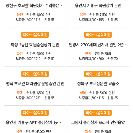
양천구 초교앞 학원상가 수익좋은 관인
용인시 기흥구 학원상가 관인
양천
권리금: 6,000
만원
용인
권리금: 7,500
만원
보증금: 2,000 / 116
원생:57
보증금: 3,000 / 155
원생:55
피아노/음악학원
피아노/음악학원
화성 2동탄 학원중심상가 관인
안양시 2700세대 단지내 관인 2년전 신설 인테리어 좋습니다
화성
권리금: 5,000
만원
안양
권리금: 협의
보증금: 4,000 / 210
원생:50
보증금: 3,000 / 300
원생:70
피아노/음악학원
피아노/음악학원
평택 초교앞 대리원장 운영중인 관인
성북구 초교정문앞 교습소
평택
권리금: 6,500
만원
성북
권리금: 5,000
만원
보증금: 3,000 / 230
원생:55
보증금: 1,500 / 115
원생:35
피아노/음악학원
피아노/음악학원
용인시 기흥구 APT 중심상가 등기매매 인테리어 최상
고양시 중심상가 프라자 관인음악
용인
권리금: 48,000
만원
고양
권리금: 협의