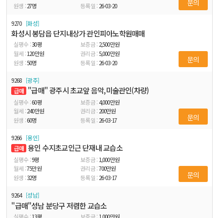
문의
27
명
26-03-20
9270
화성
화성시 봉담읍 단지내상가 관인피아노학원매매
30
평
2,500
만원
120
만원
5,000
만원
문의
50
명
26-03-20
9268
광주
"급매" 광주시 초교앞 음악,미술관인(차량)
급매
60
평
4,000
만원
240
만원
200
만원
문의
60
명
26-03-17
9266
용인
용인 수지초교인근 단재내 교습소
급매
9
평
1,000
만원
75
만원
700
만원
문의
32
명
26-03-17
9264
성남
"급매"성남 분당구 저렴한 교습소
13
평
1,000
만원