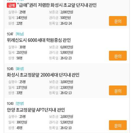
"급매"권리 저렴한 화성시 초교앞 단지내 관인
급매
29
평
2,000
만원
140
만원
500
만원
문의
22
명
26-02-24
9247
하남
위례신도시 6000세대 학원중심 관인
30
평
6,000
만원
210
만원
5,900
만원
문의
56
명
26-02-23
9245
화성
화성시 초교정문앞 2000세대 단지내 관인
25
평
3,000
만원
137
만원
2,500
만원
문의
33
명
26-02-13
9243
안양
안양 초교정문앞 APT단지내 관인
25
평
2,000
만원
300
만원
5,500
만원
문의
45
명
26-02-10