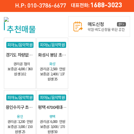
추천매물
피아노/음악학원
피아노/음악학원
경기도 차량없는 102명 아파트 밀집지역
화성시 봉담 초교 정문앞 단지내 관인음악
권리금: 협의
화성
보증금: 4,000 / 360
권리금: 2,500
만원
원생:102
보증금: 2,400 / 137
원생:35
피아노/음악학원
피아노/음악학원
용인수지구 초교정문앞 단지내 관인
평택 4700세대 초교앞 학원상가 관인
용인
평택
권리금: 3,200
만원
권리금: 6,000
만원
보증금: 3,000 / 150
보증금: 3,000 / 170
원생:25
원생:50