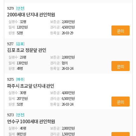
9279
인천
2000세대 단지내 관인학원
32
평
2,000
만원
120
만원
4,500
만원
문의
52
명
26-03-29
9277
김포
김포 초교 정문앞 관인
23
평
2,000
만원
130
만원
협의
문의
49
명
26-03-24
9275
파주
파주시 초교앞 단지내 관인
30
평
4,000
만원
207
만원
6,500
만원
문의
51
명
26-03-24
9273
인천
연수구 1000세대 관인학원
40
평
2,000
만원
80
만원
1,500
만원