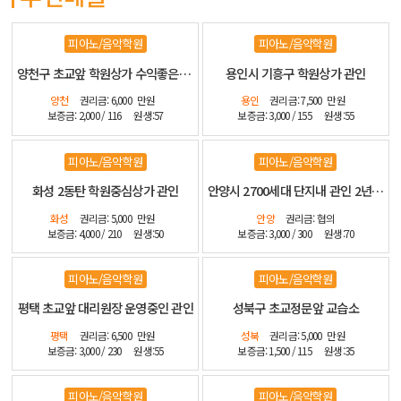
피아노/음악학원
피아노/음악학원
양천구 초교앞 학원상가 수익좋은 관인
용인시 기흥구 학원상가 관인
양천
권리금: 6,000
만원
용인
권리금: 7,500
만원
보증금: 2,000 / 116
원생:57
보증금: 3,000 / 155
원생:55
피아노/음악학원
피아노/음악학원
화성 2동탄 학원중심상가 관인
안양시 2700세대 단지내 관인 2년전 신설 인테리어 좋습니다
화성
권리금: 5,000
만원
안양
권리금: 협의
보증금: 4,000 / 210
원생:50
보증금: 3,000 / 300
원생:70
피아노/음악학원
피아노/음악학원
평택 초교앞 대리원장 운영중인 관인
성북구 초교정문앞 교습소
평택
권리금: 6,500
만원
성북
권리금: 5,000
만원
보증금: 3,000 / 230
원생:55
보증금: 1,500 / 115
원생:35
피아노/음악학원
피아노/음악학원