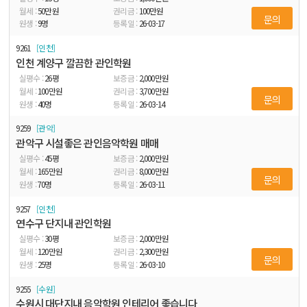
50
만원
100
만원
문의
9
명
26-03-17
9261
인천
인천 계양구 깔끔한 관인학원
26
평
2,000
만원
100
만원
3,700
만원
문의
40
명
26-03-14
9259
관악
관악구 시설좋은 관인음악학원 매매
45
평
2,000
만원
165
만원
8,000
만원
문의
70
명
26-03-11
9257
인천
연수구 단지내 관인학원
30
평
2,000
만원
120
만원
2,300
만원
문의
25
명
26-03-10
9255
수원
수원시 대단지내 음악학원 인테리어 좋습니다