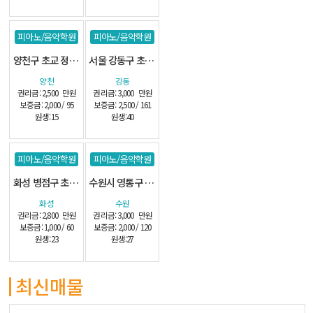
피아노/음악학원
피아노/음악학원
양천구 초교 정문앞 관인
서울 강동구 초교인근 관인
양천
강동
권리금: 2,500
만원
권리금: 3,000
만원
보증금: 2,000 / 95
보증금: 2,500 / 161
원생:15
원생:40
피아노/음악학원
피아노/음악학원
화성 병점구 초교앞 단지내 교습소-(시설최상)
수원시 영통구 1층 교습소
화성
수원
권리금: 2,800
만원
권리금: 3,000
만원
보증금: 1,000 / 60
보증금: 2,000 / 120
원생:23
원생:27
최신매물