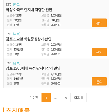
9240
화성
화성 아파트 단지내 저렴한 관인
25
평
1,000
만원
60
만원
500
만원
문의
11
명
26-02-10
9238
김포
김포 초교앞 학원중심상가 관인
24
평
2,000
만원
155
만원
2,800
만원
문의
30
명
26-02-06
9236
김포
김포 1500세대 독점 단지내상가 관인
28
평
4,000
만원
140
만원
3,800
만원
문의
38
명
26-02-05
이전
4
...
39
다음
추천매물