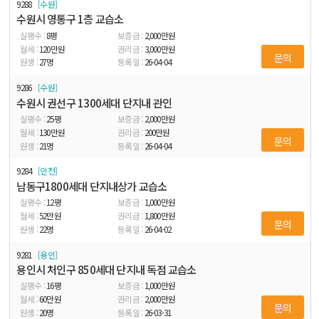
9288
수원
수원시 영통구 1층 교습소
8
평
2,000
만원
120
만원
3,000
만원
문의
27
명
26-04-04
9286
수원
수원시 권선구 1300세대 단지내 관인
25
평
2,000
만원
130
만원
200
만원
문의
21
명
26-04-04
9284
인천
남동구1800세대 단지내상가 교습소
12
평
1,000
만원
52
만원
1,800
만원
문의
22
명
26-04-02
9281
용인
용인시 처인구 850세대 단지내 독점 교습소
16
평
1,000
만원
60
만원
2,000
만원
문의
20
명
26-03-31