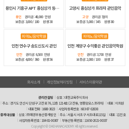
용인시 기흥구 APT 중심상가 등기매매 인테리어 최상
고양시 중심상가 프라자 관인음악
용인
권리금: 48,000
만원
고양
권리금: 협의
보증금: 3,000 / 180
원생:30
보증금: 5,000 / 345
원생:80
피아노/음악학원
피아노/음악학원
인천 연수구 송도신도시 관인
인천 계양구 수익좋은 관인음악학원
인천
권리금: 6,500
만원
인천
권리금: 3,700
만원
보증금: 4,000 / 360
원생:56
보증금: 2,000 / 100
원생:37
회사소개
개인정보처리방침
서비스이용약관
관리컨설팅
상호 : 대한교육주식회사
주소 : 경기도 안산시 단원구 고잔로 76, 12층 1214호 (고잔동, 영풍맘모스프라자)
대표 : 이희원
대표전화 : 1688-3023
사업자등록번호 : 683-87-02838
중개대상물
상호 : ㈜매경부동산중개법인
주소 : 서울시 서초구 서초대로115길
대표 : 김진호
사업자등록번호 : 184-81-00307
부동산등록번호 : 11650-2021-00337
Copyright ©
DAEHANACADEMY
All rights reserved.