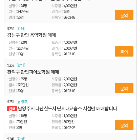
24
평
4,000
만원
240
만원
협의
문의
55
명
26-03-09
9254
강남
강남구 관인 음악학원 매매
32
평
4,000
만원
210
만원
3,000
만원
문의
13
명
26-03-09
9253
관악
관악구 관인피아노학원 매매
35
평
2,000
만원
270
만원
2,000
만원
문의
30
명
26-03-09
9251
남양주
남양주시 다산신도시 단지내교습소 시설만 매매합니다
급매
10
평
1,000
만원
70
만원
500
만원
문의
0
명
26-02-25
9249
화성