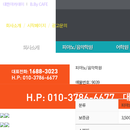
대한아카데미
B.By CAFE
회사소개
시작페이지
광고문의
회사소개
피아노/음악학원
어학원
피아노/음악학원
매물번호: 9039
분류
피아
보증금
3,50