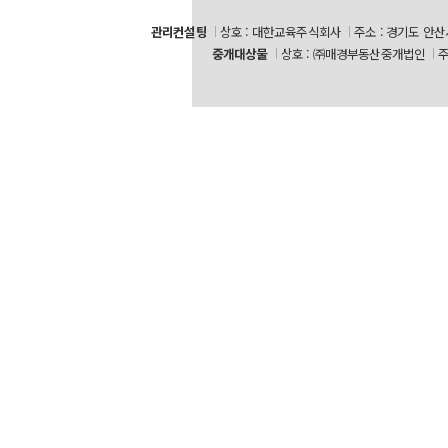
관리컨설팅
상호 : 대한교육주식회사
주소 : 경기도 안산
중개대상물
상호 : ㈜매경부동산중개법인
주