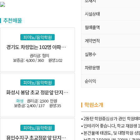
소재지
시설상태
추천매물
월매출액
피아노/음악학원
계약면적
경기도 차량없는 102명 아파트 밀집지역
실평수
권리금: 협의
보증금: 4,000 / 360
원생:102
차량운행
순이익
피아노/음악학원
화성시 봉담 초교 정문앞 단지내 관인음악
화성
권리금: 2,500
만원
학원소개
보증금: 2,400 / 137
원생:35
▪ 2동탄 학원중심상가 관인 학원매
▪ 인테리어 좋습니다, 학교 재원생 1
피아노/음악학원
▪ 본건물에 태권도, 및 대형학원 성
용인수지구 초교정문앞 단지내 관인