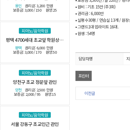
▪ 보증금 3,500만 /월 220만 / 관
용인
권리금: 3,200
만원
▪ 원비 : 기초 15만 (주3회)
보증금: 3,000 / 150
원생:25
▪ 권리금 : 6,000만
▪ 실평수30평 / 연습실 13개 / 원
▪ 그랜드1대 업라이트 16대.
피아노/음악학원
▪ 원생 : 54명
평택 4700세대 초교앞 학원상가 관인
평택
권리금: 6,000
만원
보증금: 3,000 / 170
원생:50
담당자명
지
피아노/음악학원
프린터
양천구 초교 정문앞 관인
양천
권리금: 2,500
만원
이전글
보증금: 2,000 / 95
원생:15
피아노/음악학원
서울 강동구 초교인근 관인