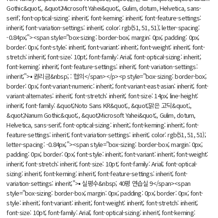
Gothic&quot;, &quot;Microsoft Yahei&quot;, Gulim, dotum, Helvetica, sans-
serif; font-optical-sizing: inherit; font-kerning: inherit; font-feature-settings:
inherit; font-variation-settings: inherit; color: rgb(51, 51, 51); letter-spacing:
-0.84px;"><span style="box-sizing: border-box; margin: 0px; padding: 0px;
border: 0px; font-style: inherit; font-variant: inherit; font-weight: inherit; font-
stretch: inherit; font-size: 10pt; font-family: Arial; font-optical-sizing: inherit;
font-kerning: inherit; font-feature-settings: inherit; font-variation-settings:
inherit;">▪ 권리금&nbsp; : 협의</span></p><p style="box-sizing: border-box;
border: 0px; font-variant-numeric: inherit; font-variant-east-asian: inherit; font-
variant-alternates: inherit; font-stretch: inherit; font-size: 14px; line-height:
inherit; font-family: &quot;Noto Sans KR&quot;, &quot;맑은 고딕&quot;,
&quot;Nanum Gothic&quot;, &quot;Microsoft Yahei&quot;, Gulim, dotum,
Helvetica, sans-serif; font-optical-sizing: inherit; font-kerning: inherit; font-
feature-settings: inherit; font-variation-settings: inherit; color: rgb(51, 51, 51);
letter-spacing: -0.84px;"><span style="box-sizing: border-box; margin: 0px;
padding: 0px; border: 0px; font-style: inherit; font-variant: inherit; font-weight:
inherit; font-stretch: inherit; font-size: 10pt; font-family: Arial; font-optical-
sizing: inherit; font-kerning: inherit; font-feature-settings: inherit; font-
variation-settings: inherit;">▪ 실평수&nbsp; 40평 연습실 9</span><span
style="box-sizing: border-box; margin: 0px; padding: 0px; border: 0px; font-
style: inherit; font-variant: inherit; font-weight: inherit; font-stretch: inherit;
font-size: 10pt; font-family: Arial; font-optical-sizing: inherit; font-kerning: