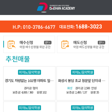
추천매물
피아노/음악학원
피아노/음악학원
경기도 차량없는 102명 아파트 밀집지역
화성시 봉담 초교 정문앞 단지내 관인음악
권리금: 협의
화성
권리금: 2,500
만원
보증금: 4,000 / 360
원생:102
보증금: 2,400 / 137
원생:35
피아노/음악학원
피아노/음악학원