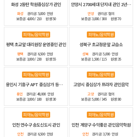
화성 2동탄 학원중심상가 관인
안양시 2700세대 단지내 관인 2년전 신설 인테리어 좋습니다
화성
권리금: 5,000
만원
안양
권리금: 협의
보증금: 4,000 / 210
원생:50
보증금: 3,000 / 300
원생:70
피아노/음악학원
피아노/음악학원
평택 초교앞 대리원장 운영중인 관인
성북구 초교정문앞 교습소
평택
권리금: 6,500
만원
성북
권리금: 5,000
만원
보증금: 3,000 / 230
원생:55
보증금: 1,500 / 115
원생:35
피아노/음악학원
피아노/음악학원
용인시 기흥구 APT 중심상가 등기매매 인테리어 최상
고양시 중심상가 프라자 관인음악
용인
권리금: 48,000
만원
고양
권리금: 협의
보증금: 3,000 / 180
원생:30
보증금: 5,000 / 345
원생:80
피아노/음악학원
피아노/음악학원
인천 연수구 송도신도시 관인
인천 계양구 수익좋은 관인음악학원
인천
권리금: 6,500
만원
인천
권리금: 3,700
만원