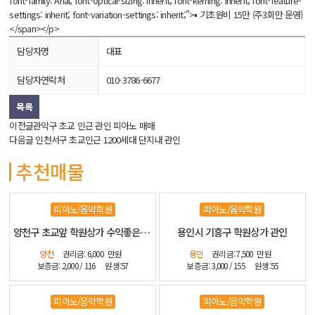
font-family: Arial; font-optical-sizing: inherit; font-kerning: inherit; font-feature-
settings: inherit; font-variation-settings: inherit;">▪ 기초원비 15만 (주3회만 운영)
</span></p>
담당자명
대표
담당자연락처
010-3786-6677
목록
이전글
관악구 초교 인근 관인 피아노 매매
다음글
인천서구 초교인근 1200세대 단지내 관인
추천매물
피아노/음악학원
피아노/음악학원
양천구 초교앞 학원상가 수익좋은 관인
용인시 기흥구 학원상가 관인
양천
권리금: 6,000
만원
용인
권리금: 7,500
만원
보증금: 2,000 / 116
원생:57
보증금: 3,000 / 155
원생:55
피아노/음악학원
피아노/음악학원