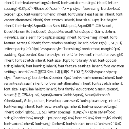
inherit; font-feature-settings: inherit; font-variation-settings: inherit; letter-
spacing: -0.84px;">개&nbsp;</span></p><p style="box-sizing: border-box;
border: 0px; font-variant-numeric: inherit; font-variant-east-asian: inherit; font-
variant-alternates: inherit; font-stretch: inherit; font-size: 14px; line-height:
inherit; font-family: &quot;Noto Sans KR&quot;, &quot;맑은 고딕&quot;,
&quot;Nanum Gothic&quot;, &quot;Microsoft Yahei&quot;, Gulim, dotum,
Helvetica, sans-serif; font-optical-sizing: inherit; font-kerning: inherit; font-
feature-settings: inherit; font-variation-settings: inherit; color: rgb(51, 51, 51);
letter-spacing: -0.84px;"><span style="box-sizing: border-box; margin: 0px;
padding: 0px; border: 0px; font-style: inherit; font-variant: inherit; font-weight:
inherit; font-stretch: inherit; font-size: 10pt; font-family: Arial; font-optical-
sizing: inherit; font-kerning: inherit; font-feature-settings: inherit; font-variation-
settings: inherit;">▪ 그랜드피아노 1대 업라이트10대 전자2대</span></p><p
style="box-sizing: border-box; border: 0px; font-variant-numeric: inherit; font-
variant-east-asian: inherit; font-variant-alternates: inherit; font-stretch: inherit;
font-size: 14px; line-height: inherit; font-family: &quot;Noto Sans KR&quot;,
&quot;맑은 고딕&quot;, &quot;Nanum Gothic&quot;, &quot;Microsoft
Yahei&quot;, Gulim, dotum, Helvetica, sans-serif; font-optical-sizing: inherit;
font-kerning: inherit; font-feature-settings: inherit; font-variation-settings:
inherit; color: rgb(51, 51, 51); letter-spacing: -0.84px;"><span style="box-
sizing: border-box; margin: 0px; padding: 0px; border: 0px; font-style: inherit;
font-variant: inherit; font-weight: inherit; font-stretch: inherit; font-size: 10pt;