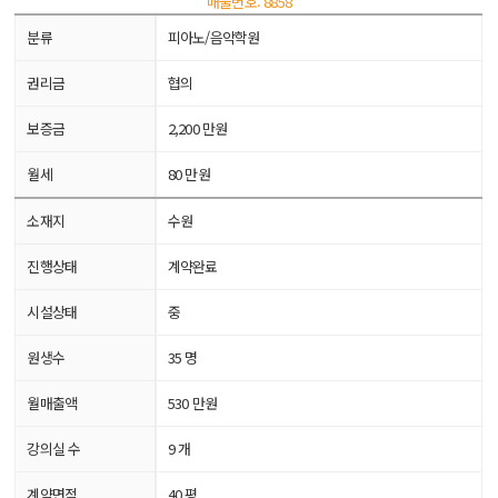
매물번호: 8858
분류
피아노/음악학원
권리금
협의
보증금
2,200 만원
월세
80 만원
소재지
수원
진행상태
계약완료
시설상태
중
원생수
35 명
월매출액
530 만원
강의실 수
9 개
계약면적
40 평