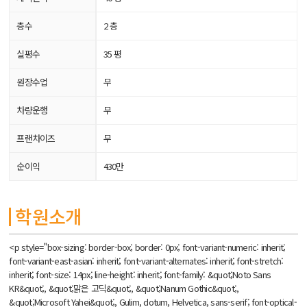
층수
2 층
실평수
35 평
원장수업
무
차량운행
무
프랜차이즈
무
순이익
430만
학원소개
<p style="box-sizing: border-box; border: 0px; font-variant-numeric: inherit;
font-variant-east-asian: inherit; font-variant-alternates: inherit; font-stretch:
inherit; font-size: 14px; line-height: inherit; font-family: &quot;Noto Sans
KR&quot;, &quot;맑은 고딕&quot;, &quot;Nanum Gothic&quot;,
&quot;Microsoft Yahei&quot;, Gulim, dotum, Helvetica, sans-serif; font-optical-