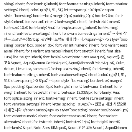
sizing: inherit; font-kerning: inherit; font-feature-settings: inherit; font-variation-
settings: inherit; color: rgb(51, 51, 51); letter-spacing: -0.84px;"><span
style="box-sizing: border-box; margin: 0px; padding: 0px; border: 0px; font-
style: inherit; font-variant: inherit; font-weight: inherit; font-stretch: inherit;
font-size: 10pt; font-family: Arial; font-optical-sizing: inherit; font-kerning:
inherit; font-feature-settings: inherit; font-variation-settings: inherit;">▪ 수원 장
안구 초교앞 독점&nbsp; 관인피아노학원 매매 입니다.</span></p><p style="box-
sizing: border-box; border: 0px; font-variant-numeric: inherit; font-variant-east-
asian: inherit; font-variant-alternates: inherit; font-stretch: inherit; font-size:
14px; line-height: inherit; font-family: &quot;Noto Sans KR&quot;, &quot;맑은
고딕&quot;, &quot;Nanum Gothic&quot;, &quot;Microsoft Yahei&quot;, Gulim,
dotum, Helvetica, sans-serif; font-optical-sizing: inherit; font-kerning: inherit;
font-feature-settings: inherit; font-variation-settings: inherit; color: rgb(51, 51,
51); letter-spacing: -0.84px;"><span style="box-sizing: border-box; margin:
0px; padding: 0px; border: 0px; font-style: inherit; font-variant: inherit; font-
weight: inherit; font-stretch: inherit; font-size: 13.3333px; font-family: Arial;
font-optical-sizing: inherit; font-kerning: inherit; font-feature-settings: inherit;
font-variation-settings: inherit; letter-spacing: -0.84px;">▪ 원장님 개인 사정으로
매매 합니다.</span>&nbsp;</p><p style="box-sizing: border-box; border: 0px;
font-variant-numeric: inherit; font-variant-east-asian: inherit; font-variant-
alternates: inherit; font-stretch: inherit; font-size: 14px; line-height: inherit;
font-family: &quot;Noto Sans KR&quot;, &quot;맑은 고딕&quot;, &quot;Nanum