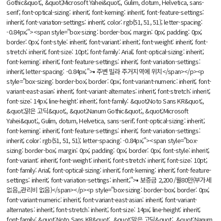
Gothic&quot;, &quot;Microsoft Yahei&quot;, Gulim, dotum, Helvetica, sans-
serif; font-optical-sizing: inherit; font-kerning: inherit; font-feature-settings:
inherit; font-variation-settings: inherit; color: rgb(51, 51, 51); letter-spacing:
-0.84px;"><span style="box-sizing: border-box; margin: 0px; padding: 0px;
border: 0px; font-style: inherit; font-variant: inherit; font-weight: inherit; font-
stretch: inherit; font-size: 10pt; font-family: Arial; font-optical-sizing: inherit;
font-kerning: inherit; font-feature-settings: inherit; font-variation-settings:
inherit; letter-spacing: -0.84px;">▪ 주변 빌라 주거지역에 위치</span></p><p
style="box-sizing: border-box; border: 0px; font-variant-numeric: inherit; font-
variant-east-asian: inherit; font-variant-alternates: inherit; font-stretch: inherit;
font-size: 14px; line-height: inherit; font-family: &quot;Noto Sans KR&quot;,
&quot;맑은 고딕&quot;, &quot;Nanum Gothic&quot;, &quot;Microsoft
Yahei&quot;, Gulim, dotum, Helvetica, sans-serif; font-optical-sizing: inherit;
font-kerning: inherit; font-feature-settings: inherit; font-variation-settings:
inherit; color: rgb(51, 51, 51); letter-spacing: -0.84px;"><span style="box-
sizing: border-box; margin: 0px; padding: 0px; border: 0px; font-style: inherit;
font-variant: inherit; font-weight: inherit; font-stretch: inherit; font-size: 10pt;
font-family: Arial; font-optical-sizing: inherit; font-kerning: inherit; font-feature-
settings: inherit; font-variation-settings: inherit;">▪ 보증금 2,200 /월80만(부가세
없음,,관리비 없음)</span></p><p style="box-sizing: border-box; border: 0px;
font-variant-numeric: inherit; font-variant-east-asian: inherit; font-variant-
alternates: inherit; font-stretch: inherit; font-size: 14px; line-height: inherit;
font-family: &quot;Noto Sans KR&quot;, &quot;맑은 고딕&quot;, &quot;Nanum