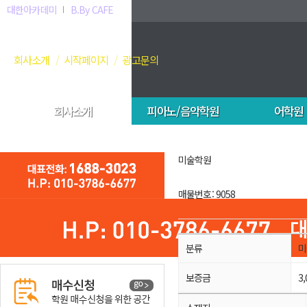
대한아카데미
B.By CAFE
회사소개
시작페이지
광고문의
회사소개
피아노/음악학원
어학원
미술학원
매물번호: 9058
분류
미
보증금
3