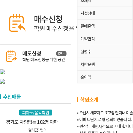
소재지
시설상태
월매출액
계약면적
실평수
차량운행
순이익
추천매물
학원소개
피아노/음악학원
▪ 오산시 세교지구 초교앞 단지내 미
▪ 아파트단지로 형성되어있습니다.
경기도 차량없는 102명 아파트 밀집지역
▪
원장님 개인사정으로 매매 합니다
권리금: 협의