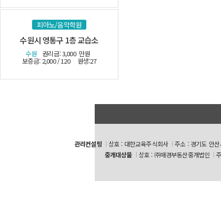
피아노/음악학원
수원시 영통구 1층 교습소
수원
권리금: 3,000
만원
보증금: 2,000 / 120
원생:27
관리컨설팅
상호 : 대한교육주식회사
주소 : 경기도 안산
중개대상물
상호 : ㈜매경부동산중개법인
주