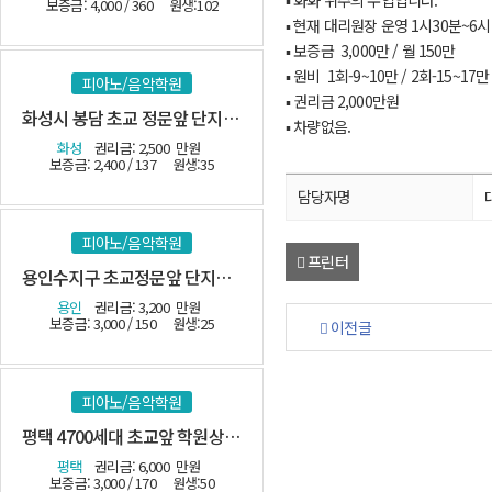
▪ 화화 위주의 수업입니다.
보증금: 4,000 / 360
원생:102
▪ 현재 대리원장 운영 1시30분~6시
▪ 보증금 3,000만 / 월 150만
▪ 원비 1회-9~10만 / 2회-15~17만
피아노/음악학원
▪ 권리금 2,000만원
화성시 봉담 초교 정문앞 단지내 관인음악
▪ 차량없음.
화성
권리금: 2,500
만원
보증금: 2,400 / 137
원생:35
담당자명
피아노/음악학원
프린터
용인수지구 초교정문앞 단지내 관인
용인
권리금: 3,200
만원
보증금: 3,000 / 150
원생:25
이전글
피아노/음악학원
평택 4700세대 초교앞 학원상가 관인
평택
권리금: 6,000
만원
보증금: 3,000 / 170
원생:50