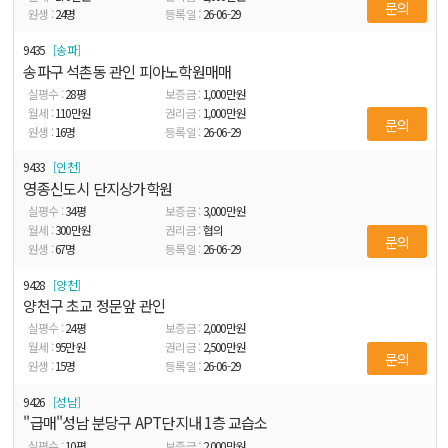
문의
24
명
26-06-29
9435
송파
송파구 석촌동 관인 피아노학원매매
28
평
1,000
만원
110
만원
1,000
만원
문의
16
명
26-06-29
9433
인천
영종신도시 단지상가학원
34
평
3,000
만원
300
만원
협의
문의
67
명
26-06-29
9428
양천
양천구 초교 정문앞 관인
24
평
2,000
만원
95
만원
2,500
만원
문의
15
명
26-06-29
9426
성남
"급매"성남 분당구 APT단지내 1층 교습소
10
평
2,000
만원