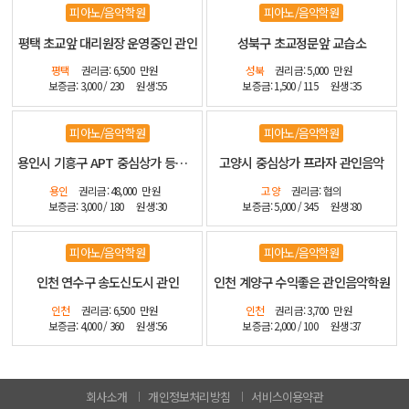
피아노/음악학원
피아노/음악학원
평택 초교앞 대리원장 운영중인 관인
성북구 초교정문앞 교습소
평택
권리금: 6,500
만원
성북
권리금: 5,000
만원
보증금: 3,000 / 230
원생:55
보증금: 1,500 / 115
원생:35
피아노/음악학원
피아노/음악학원
용인시 기흥구 APT 중심상가 등기매매 인테리어 최상
고양시 중심상가 프라자 관인음악
용인
권리금: 48,000
만원
고양
권리금: 협의
보증금: 3,000 / 180
원생:30
보증금: 5,000 / 345
원생:80
피아노/음악학원
피아노/음악학원
인천 연수구 송도신도시 관인
인천 계양구 수익좋은 관인음악학원
인천
권리금: 6,500
만원
인천
권리금: 3,700
만원
보증금: 4,000 / 360
원생:56
보증금: 2,000 / 100
원생:37
회사소개
개인정보처리방침
서비스이용약관