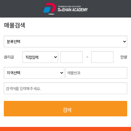
매물검색
권리금
~
만원
검색