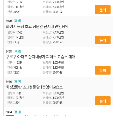
21
평
2,000
만원
116
만원
6,000
만원
문의
57
명
26-07-27
9470
화성
화성시 봉담 초교 정문앞 단지내 관인음악
25
평
2,400
만원
137
만원
2,500
만원
문의
35
명
26-07-22
9468
구로
구로구 아파트 단지내상가 피아노 교습소 매매
13
평
1,000
만원
60
만원
1,800
만원
문의
25
명
26-07-17
9466
용인
화성2동탄 초교정문앞 1층영어교습소
8
평
3,000
만원
120
만원
1,000
만원
문의
15
명
26-07-15
9464
용인