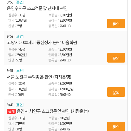
9455
용인
용인수지구 초교정문앞 단지내 관인
38
평
3,000
만원
150
만원
3,200
만원
문의
25
명
26-07-13
9453
고양
고양시 5000세대 중심상가 음악 미술학원
48
평
2,500
만원
250
만원
3,500
만원
문의
50
명
26-07-10
9451
노원
서울 노원구 수익좋은 관인 (자차운행)
32
평
3,000
만원
180
만원
12,000
만원
문의
100
명
26-07-10
9449
용인
용인시 처인구 초교정문앞 관인 (차량운행)
급매
30
평
500
만원
71
만원
1,000
만원
문의
37
명
26-07-07