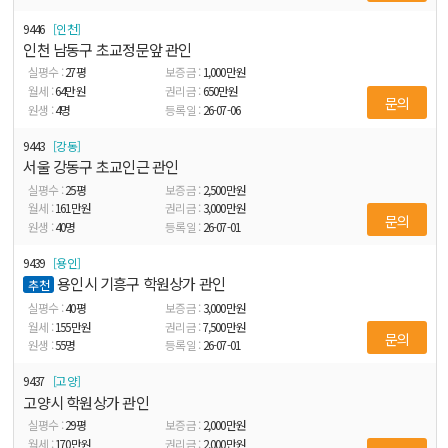
9446
인천
인천 남동구 초교정문앞 관인
27
평
1,000
만원
64
만원
650
만원
문의
4
명
26-07-06
9443
강동
서울 강동구 초교인근 관인
25
평
2,500
만원
161
만원
3,000
만원
문의
40
명
26-07-01
9439
용인
용인시 기흥구 학원상가 관인
추천
40
평
3,000
만원
155
만원
7,500
만원
문의
55
명
26-07-01
9437
고양
고양시 학원상가 관인
29
평
2,000
만원
170
만원
2,000
만원