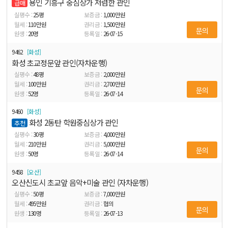
용인 기흥구 중심상가 저렴한 관인
급매
25
평
1,000
만원
110
만원
1,500
만원
문의
20
명
26-07-15
9462
화성
화성 초교정문앞 관인(자차운행)
48
평
2,000
만원
100
만원
2,700
만원
문의
52
명
26-07-14
9460
화성
화성 2동탄 학원중심상가 관인
추천
30
평
4,000
만원
210
만원
5,000
만원
문의
50
명
26-07-14
9458
오산
오산신도시 초교앞 음악+미술 관인 (자차운행)
50
평
7,000
만원
495
만원
협의
문의
130
명
26-07-13