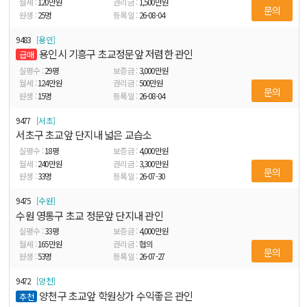
120
만원
1,500
만원
문의
25
명
26-08-04
9483
용인
용인시 기흥구 초교정문앞 저렴한 관인
급매
29
평
3,000
만원
124
만원
500
만원
문의
15
명
26-08-04
9477
서초
서초구 초교앞 단지내 넓은 교습소
18
평
4,000
만원
240
만원
3,300
만원
문의
33
명
26-07-30
9475
수원
수원 영통구 초교 정문앞 단지내 관인
33
평
4,000
만원
165
만원
협의
문의
53
명
26-07-27
9472
양천
양천구 초교앞 학원상가 수익좋은 관인
추천