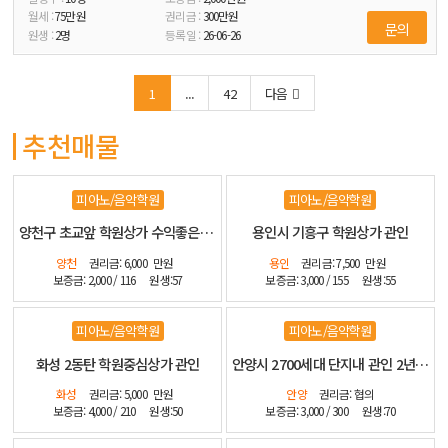
75
만원
300
만원
문의
2
명
26-06-26
1
...
42
다음
추천매물
피아노/음악학원
피아노/음악학원
양천구 초교앞 학원상가 수익좋은 관인
용인시 기흥구 학원상가 관인
양천
권리금: 6,000
만원
용인
권리금: 7,500
만원
보증금: 2,000 / 116
원생:57
보증금: 3,000 / 155
원생:55
피아노/음악학원
피아노/음악학원
화성 2동탄 학원중심상가 관인
안양시 2700세대 단지내 관인 2년전 신설 인테리어 좋습니다
화성
권리금: 5,000
만원
안양
권리금: 협의
보증금: 4,000 / 210
원생:50
보증금: 3,000 / 300
원생:70