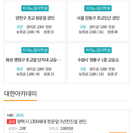
피아노/음악학원
피아노/음악학원
양천구 초교 정문앞 관인
서울 강동구 초교인근 관인
양천
권리금: 2,500
만원
강동
권리금: 3,000
만원
보증금: 2,000 / 95
원생:15
보증금: 2,500 / 161
원생:40
피아노/음악학원
피아노/음악학원
화성 병점구 초교앞 단지내 교습소-(시설최상)
수원시 영통구 1층 교습소
화성
권리금: 2,800
만원
수원
권리금: 3,000
만원
보증금: 1,000 / 60
원생:23
보증금: 2,000 / 120
원생:27
대한아카데미
9485
파주
평택시 1300세대 정문앞 3년전신설 관인
급매
22
평
2,500
만원